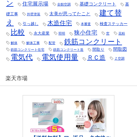
ン
住宅展示場
基礎コンクリート
基
全館空調
建て替
太美が思ってたこと
礎工事
外壁塗装
え
木造住宅
引っ越し
検査ステッカー
本審査
比較
狭小住宅
永大産業
照明
窓
花粉
鉄筋コンクリート
解体
解体工事
配管
間取図
間取り
鉄筋コンクリート住宅
鉄筋コンクリート造
電気代
電気使用量
ＲＣ造
Ｚ空調
楽天市場