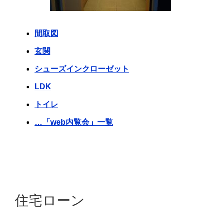
間取図
玄関
シューズインクローゼット
LDK
トイレ
…「web内覧会」一覧
住宅ローン