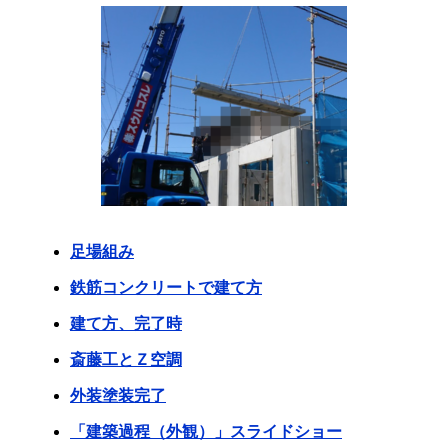
足場組み
鉄筋コンクリートで建て方
建て方、完了時
斎藤工とＺ空調
外装塗装完了
「建築過程（外観）」スライドショー