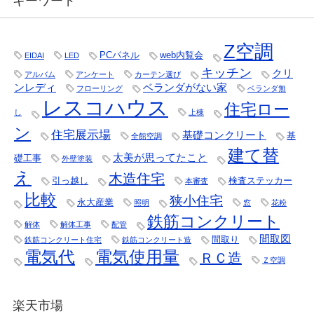
キーワード
Z空調
PCパネル
web内覧会
EIDAI
LED
キッチン
クリ
アルバム
アンケート
カーテン選び
ンレディ
ベランダがない家
フローリング
ベランダ無
レスコハウス
住宅ロー
し
上棟
ン
住宅展示場
基礎コンクリート
基
全館空調
建て替
太美が思ってたこと
礎工事
外壁塗装
え
木造住宅
引っ越し
検査ステッカー
本審査
比較
狭小住宅
永大産業
照明
窓
花粉
鉄筋コンクリート
解体
解体工事
配管
間取図
間取り
鉄筋コンクリート住宅
鉄筋コンクリート造
電気代
電気使用量
ＲＣ造
Ｚ空調
楽天市場