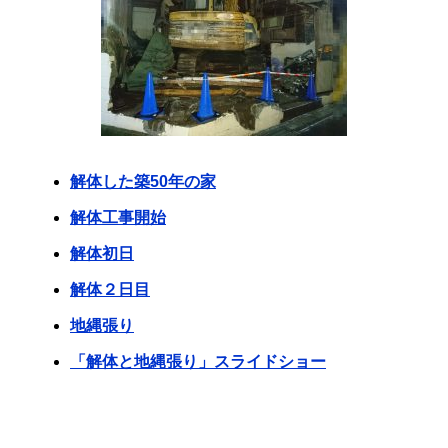
解体した築50年の家
解体工事開始
解体初日
解体２日目
地縄張り
「解体と地縄張り」スライドショー